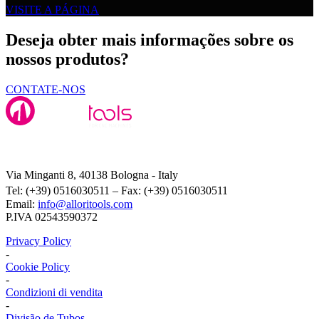
VISITE A PÁGINA
Deseja obter mais informações sobre os
nossos produtos?
CONTATE-NOS
Alloritools Srl
Via Minganti 8, 40138 Bologna - Italy
Tel: (+39) 0516030511 – Fax: (+39) 0516030511
Email:
info@alloritools.com
P.IVA 02543590372
Privacy Policy
-
Cookie Policy
-
Condizioni di vendita
-
Divisão de Tubos