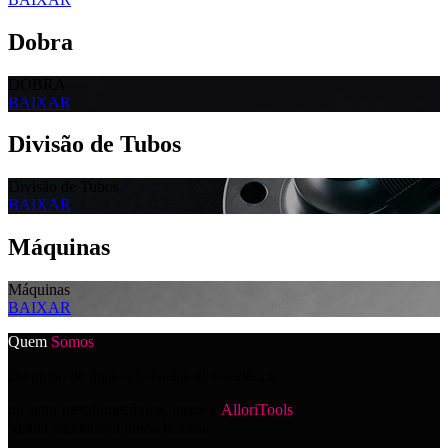
Dobra
DOBRA
BAIXAR
Divisão de Tubos
Divisão de Tubos
BAIXAR
Máquinas
Máquinas
BAIXAR
Quem
Somos
Da união de duas referências de excelência
no setor metalomecânico, nasce a
AlloriTools
.
Venha conhecer a nossa história.