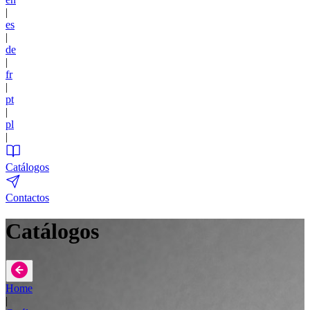
|
es
|
de
|
fr
|
pt
|
pl
|
Catálogos
Contactos
Catálogos
Home
|