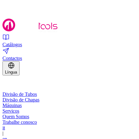
Catálogos
Contactos
Língua
Divisão de Tubos
Divisão de Chapas
Máquinas
Serviços
Quem Somos
Trabalhe conosco
it
|
en