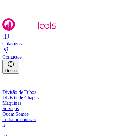
Catálogos
Contactos
Língua
Divisão de Tubos
Divisão de Chapas
Máquinas
Serviços
Quem Somos
Trabalhe conosco
it
|
en