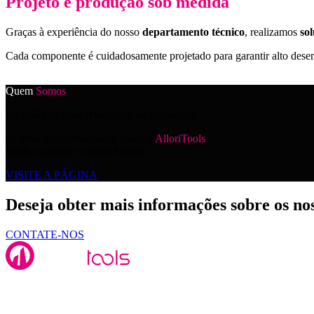
Projeto e produção sob medida
Graças à experiência do nosso
departamento técnico
, realizamos
so
Cada componente é cuidadosamente projetado para garantir alto dese
Quem
Somos
Da união de duas referências de excelência
no setor metalomecânico, nasce a
AlloriTools
.
Venha conhecer a nossa história.
VISITE A PÁGINA
Deseja obter mais informações sobre os no
CONTATE-NOS
Alloritools Srl