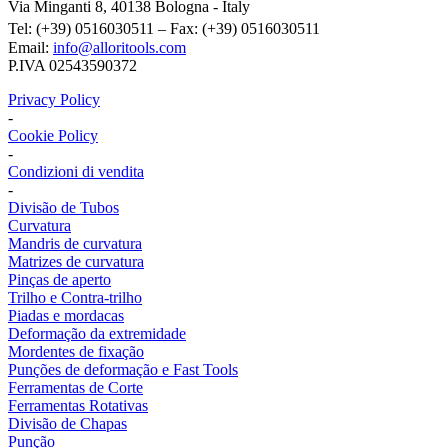
Via Minganti 8, 40138 Bologna - Italy
Tel: (+39) 0516030511 – Fax: (+39) 0516030511
Email:
info@alloritools.com
P.IVA 02543590372
Privacy Policy
-
Cookie Policy
-
Condizioni di vendita
-
Divisão de Tubos
Curvatura
Mandris de curvatura
Matrizes de curvatura
Pinças de aperto
Trilho e Contra-trilho
Piadas e mordacas
Deformação da extremidade
Mordentes de fixação
Punções de deformação e Fast Tools
Ferramentas de Corte
Ferramentas Rotativas
Divisão de Chapas
Punção