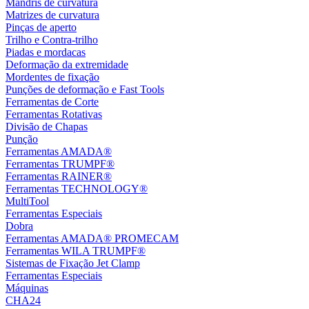
Mandris de curvatura
Matrizes de curvatura
Pinças de aperto
Trilho e Contra-trilho
Piadas e mordacas
Deformação da extremidade
Mordentes de fixação
Punções de deformação e Fast Tools
Ferramentas de Corte
Ferramentas Rotativas
Divisão de Chapas
Punção
Ferramentas AMADA®
Ferramentas TRUMPF®
Ferramentas RAINER®
Ferramentas TECHNOLOGY®
MultiTool
Ferramentas Especiais
Dobra
Ferramentas AMADA® PROMECAM
Ferramentas WILA TRUMPF®
Sistemas de Fixação Jet Clamp
Ferramentas Especiais
Máquinas
CHA24