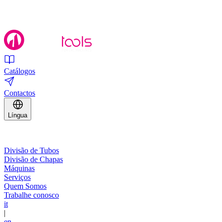
Catálogos
Contactos
Língua
Divisão de Tubos
Divisão de Chapas
Máquinas
Serviços
Quem Somos
Trabalhe conosco
it
|
en