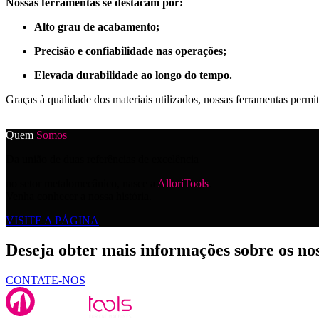
Nossas ferramentas se destacam por:
Alto grau de acabamento;
Precisão e confiabilidade nas operações;
Elevada durabilidade ao longo do tempo.
Graças à qualidade dos materiais utilizados, nossas ferramentas per
Quem
Somos
Da união de duas referências de excelência
no setor metalomecânico, nasce a
AlloriTools
.
Venha conhecer a nossa história.
VISITE A PÁGINA
Deseja obter mais informações sobre os no
CONTATE-NOS