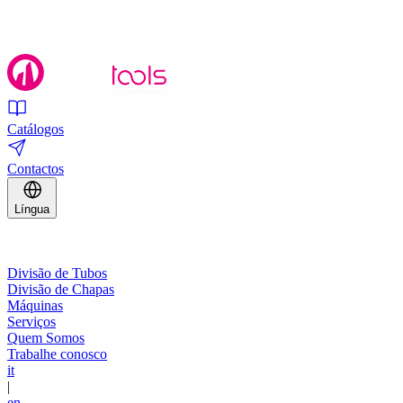
Catálogos
Contactos
Língua
Divisão de Tubos
Divisão de Chapas
Máquinas
Serviços
Quem Somos
Trabalhe conosco
it
|
en