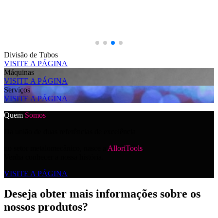
Divisão de Tubos
VISITE A PÁGINA
Máquinas
VISITE A PÁGINA
Serviços
VISITE A PÁGINA
Quem
Somos
Da união de duas referências de excelência
no setor metalomecânico, nasce a
AlloriTools
.
Venha conhecer a nossa história.
VISITE A PÁGINA
Deseja obter mais informações sobre os
nossos produtos?