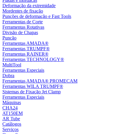
Piadas e mordacas
Deformação da extremidade
Mordentes de fixação
Punções de deformação e Fast Tools
Ferramentas de Corte
Ferramentas Rotativas
Divisão de Chapas
Punção
Ferramentas AMADA®
Ferramentas TRUMPF®
Ferramentas RAINER®
Ferramentas TECHNOLOGY®
MultiTool
Ferramentas Especiais
Dobra
Ferramentas AMADA® PROMECAM
Ferramentas WILA TRUMPF®
Sistemas de Fixação Jet Clamp
Ferramentas Especiais
Máquinas
CHA24
AT150EM
AR Tube
Catálogos
Serviços