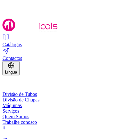
Catálogos
Contactos
Língua
Divisão de Tubos
Divisão de Chapas
Máquinas
Serviços
Quem Somos
Trabalhe conosco
it
|
en