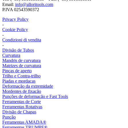
Email:
info@alloritools.com
P.IVA 02543590372
Privacy Policy
-
Cookie Policy
-
Condizioni di vendita
-
Divisão de Tubos
Curvatura
Mandris de curvatura
Matrizes de curvatura
Pinças de aperto
Trilho e Contra-trilho
Piadas e mordacas
Deformação da extremidade
Mordentes de fixação
Punções de deformação e Fast Tools
Ferramentas de Corte
Ferramentas Rotativas
Divisão de Chapas
Punção
Ferramentas AMADA®
Ferramentas TRUMPF®