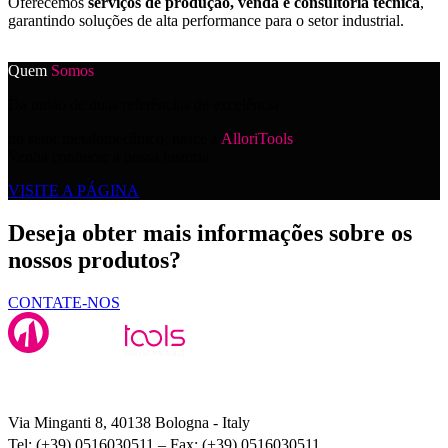
Oferecemos
serviços de produção, venda e consultoria técnica
,
garantindo soluções de alta performance para o setor industrial.
Quem
Somos
Da união de duas referências de excelência
no setor metalomecânico, nasce a
AlloriTools
.
Venha conhecer a nossa história.
VISITE A PÁGINA
Deseja obter mais informações sobre os
nossos produtos?
CONTATE-NOS
Alloritools Srl
Via Minganti 8, 40138 Bologna - Italy
Tel: (+39) 0516030511 – Fax: (+39) 0516030511