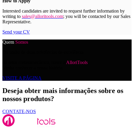
How to Apply
Interested candidates are invited to request further information by
writing to
sales@alloritools.com
; you will be contacted by our Sales
Representative.
Send your CV
Quem
Somos
Da união de duas referências de excelência
no setor metalomecânico, nasce a
AlloriTools
.
Venha conhecer a nossa história.
VISITE A PÁGINA
Deseja obter mais informações sobre os
nossos produtos?
CONTATE-NOS