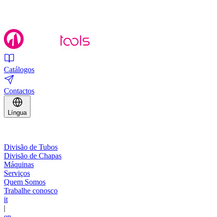
Catálogos
Contactos
Língua
Divisão de Tubos
Divisão de Chapas
Máquinas
Serviços
Quem Somos
Trabalhe conosco
it
|
en