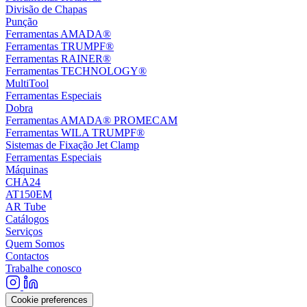
Divisão de Chapas
Punção
Ferramentas AMADA®
Ferramentas TRUMPF®
Ferramentas RAINER®
Ferramentas TECHNOLOGY®
MultiTool
Ferramentas Especiais
Dobra
Ferramentas AMADA® PROMECAM
Ferramentas WILA TRUMPF®
Sistemas de Fixação Jet Clamp
Ferramentas Especiais
Máquinas
CHA24
AT150EM
AR Tube
Catálogos
Serviços
Quem Somos
Contactos
Trabalhe conosco
Cookie preferences