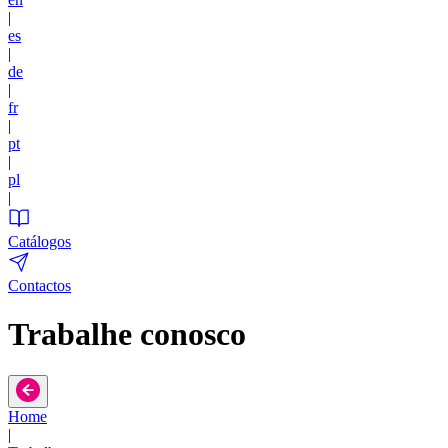
|
es
|
de
|
fr
|
pt
|
pl
|
Catálogos
Contactos
Trabalhe conosco
Home
|