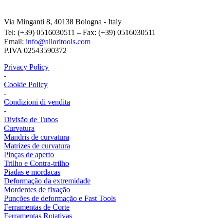
Alloritools Srl
Via Minganti 8, 40138 Bologna - Italy
Tel: (+39) 0516030511 – Fax: (+39) 0516030511
Email:
info@alloritools.com
P.IVA 02543590372
Privacy Policy
-
Cookie Policy
-
Condizioni di vendita
-
Divisão de Tubos
Curvatura
Mandris de curvatura
Matrizes de curvatura
Pinças de aperto
Trilho e Contra-trilho
Piadas e mordacas
Deformação da extremidade
Mordentes de fixação
Punções de deformação e Fast Tools
Ferramentas de Corte
Ferramentas Rotativas