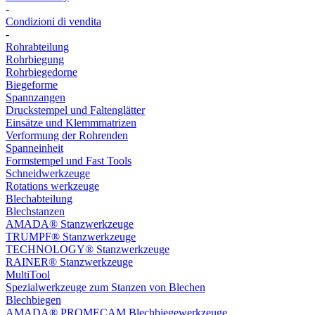
-
Condizioni di vendita
-
Rohrabteilung
Rohrbiegung
Rohrbiegedorne
Biegeforme
Spannzangen
Druckstempel und Faltenglätter
Einsätze und Klemmmatrizen
Verformung der Rohrenden
Spanneinheit
Formstempel und Fast Tools
Schneidwerkzeuge
Rotations werkzeuge
Blechabteilung
Blechstanzen
AMADA® Stanzwerkzeuge
TRUMPF® Stanzwerkzeuge
TECHNOLOGY® Stanzwerkzeuge
RAINER® Stanzwerkzeuge
MultiTool
Spezialwerkzeuge zum Stanzen von Blechen
Blechbiegen
AMADA® PROMECAM Blechbiegewerkzeuge