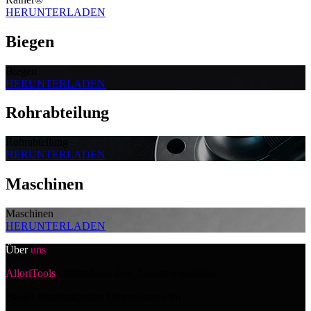
HERUNTERLADEN
Biegen
Biegen
HERUNTERLADEN
Rohrabteilung
Rohrabteilung
HERUNTERLADEN
Maschinen
Maschinen
HERUNTERLADEN
Über
uns
AlloriTools
entstand aus dem Zusammenschluss
zweier herausragender Unternehmen im