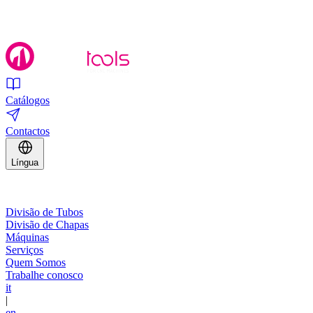
Catálogos
Contactos
Língua
Divisão de Tubos
Divisão de Chapas
Máquinas
Serviços
Quem Somos
Trabalhe conosco
it
|
en