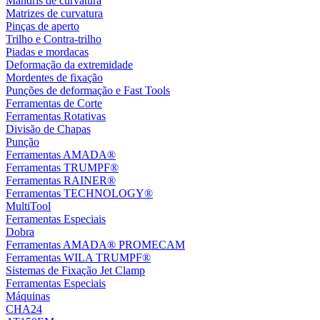
Mandris de curvatura
Matrizes de curvatura
Pinças de aperto
Trilho e Contra-trilho
Piadas e mordacas
Deformação da extremidade
Mordentes de fixação
Punções de deformação e Fast Tools
Ferramentas de Corte
Ferramentas Rotativas
Divisão de Chapas
Punção
Ferramentas AMADA®
Ferramentas TRUMPF®
Ferramentas RAINER®
Ferramentas TECHNOLOGY®
MultiTool
Ferramentas Especiais
Dobra
Ferramentas AMADA® PROMECAM
Ferramentas WILA TRUMPF®
Sistemas de Fixação Jet Clamp
Ferramentas Especiais
Máquinas
CHA24