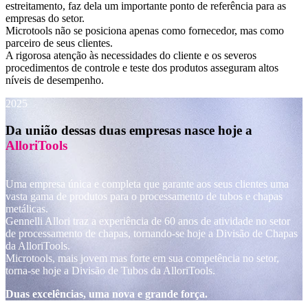
estreitamento, faz dela um importante ponto de referência para as
empresas do setor.
Microtools não se posiciona apenas como fornecedor, mas como
parceiro de seus clientes.
A rigorosa atenção às necessidades do cliente e os severos
procedimentos de controle e teste dos produtos asseguram altos
níveis de desempenho.
2025
Da união dessas duas empresas nasce hoje a
AlloriTools
Uma empresa única e completa que garante aos seus clientes uma
vasta gama de produtos para o processamento de tubos e chapas
metálicas.
Gennelli Allori traz a experiência de 60 anos de atividade no setor
de processamento de chapas, tornando-se hoje a Divisão de Chapas
da AlloriTools.
Microtools, mais jovem mas forte em sua competência no setor,
torna-se hoje a Divisão de Tubos da AlloriTools.
Duas excelências, uma nova e grande força.