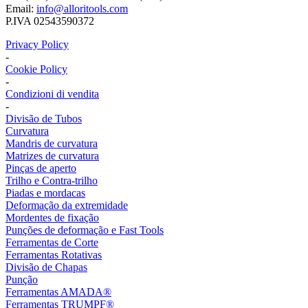
Email:
info@alloritools.com
P.IVA 02543590372
Privacy Policy
-
Cookie Policy
-
Condizioni di vendita
-
Divisão de Tubos
Curvatura
Mandris de curvatura
Matrizes de curvatura
Pinças de aperto
Trilho e Contra-trilho
Piadas e mordacas
Deformação da extremidade
Mordentes de fixação
Punções de deformação e Fast Tools
Ferramentas de Corte
Ferramentas Rotativas
Divisão de Chapas
Punção
Ferramentas AMADA®
Ferramentas TRUMPF®