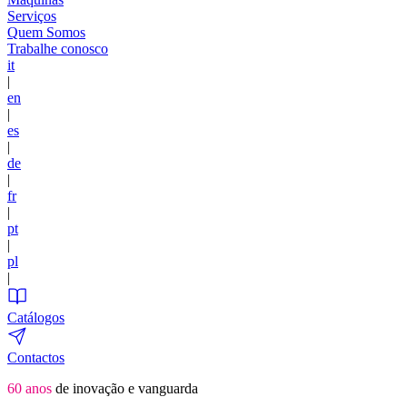
Serviços
Quem Somos
Trabalhe conosco
it
|
en
|
es
|
de
|
fr
|
pt
|
pl
|
Catálogos
Contactos
60 anos
de inovação e vanguarda