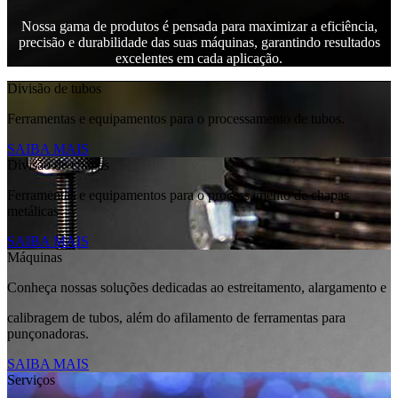
Nossa gama de produtos é pensada para maximizar a eficiência,
precisão e durabilidade das suas máquinas, garantindo resultados
excelentes em cada aplicação.
Divisão de tubos
Ferramentas e equipamentos para o processamento de tubos.
SAIBA MAIS
Divisão de chapas
Ferramentas e equipamentos para o processamento de chapas
metálicas
SAIBA MAIS
Máquinas
Conheça nossas soluções dedicadas ao estreitamento, alargamento e
calibragem de tubos, além do afilamento de ferramentas para
punçonadoras.
SAIBA MAIS
Serviços