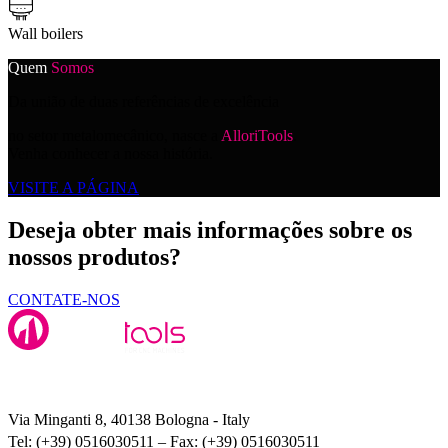
Wall boilers
Quem
Somos
Da união de duas referências de excelência
no setor metalomecânico, nasce a
AlloriTools
.
Venha conhecer a nossa história.
VISITE A PÁGINA
Deseja obter mais informações sobre os
nossos produtos?
CONTATE-NOS
Alloritools Srl
Via Minganti 8, 40138 Bologna - Italy
Tel: (+39) 0516030511 – Fax: (+39) 0516030511