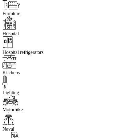
Furniture
Hospital
Hospital refrigerators
Kitchens
Lighting
Motorbike
Naval