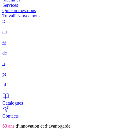
Services
Qui sommes-nous
Travaillez avec nous
it
|
en
|
es
|
de
|
fr
|
pt
|
pl
|
Catalogues
Contacts
60 ans
d’innovation et d’avant-garde