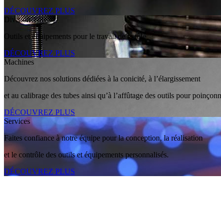
DÉCOUVREZ PLUS
Division Tôle
Outils et équipements pour le travail de la tôle
DÉCOUVREZ PLUS
Machines
Découvrez nos solutions dédiées à la conicité, à l’élargissement
et au calibrage des tubes ainsi qu’à l’affûtage des outils pour poinçon
DÉCOUVREZ PLUS
Services
Faites confiance à notre équipe pour la conception, la réalisation
et le contrôle des outils et équipements personnalisés.
DÉCOUVREZ PLUS