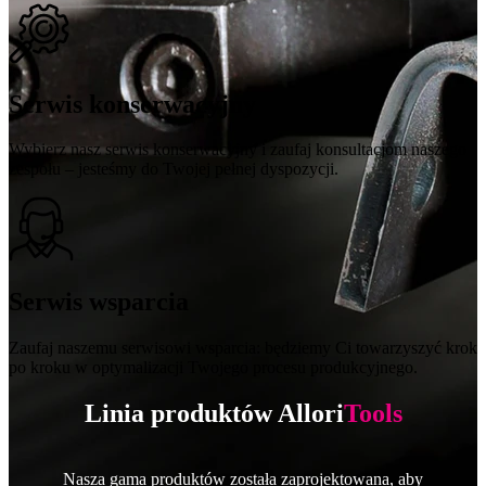
Serwis konserwacyjny
Wybierz nasz serwis konserwacyjny i zaufaj konsultacjom naszego
zespołu – jesteśmy do Twojej pełnej dyspozycji.
Serwis wsparcia
Zaufaj naszemu serwisowi wsparcia: będziemy Ci towarzyszyć krok
po kroku w optymalizacji Twojego procesu produkcyjnego.
Linia produktów Allori
Tools
Nasza gama produktów została zaprojektowana, aby