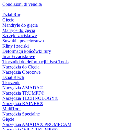
Condizioni di vendita
-
Dział Rur
Gięcie
Mandryle do gięcia
Matryce do gięcia
Szczęki zaciskowe
Suwaki i przeciwsuwa
Kliny i zaciski
Deformacji końcówki rury
Imadła zaciskowe
Tłoczniki do deformacji i Fast Tools
Narzędzia do Cięcia
Narzędzia Obrotowe
Dział Blach
Tłoczenie
Narzędzia AMADA®
Narzędzia TRUMPF®
Narzędzia TECHNOLOGY®
Narzędzia RAINER®
MultiTool
Narzędzia Specjalne
Gięcie
Narzędzia AMADA® PROMECAM
Narzędzia WILA TRUMPF®