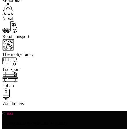
Motorbike
Naval
Road transport
Thermohydraulic
Transport
Urban
Wall boilers
O
nas
Z połączenia dwóch liderów branży