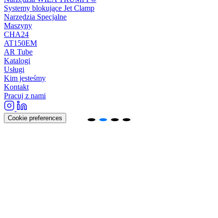
Systemy blokujące Jet Clamp
Narzędzia Specjalne
Maszyny
CHA24
AT150EM
AR Tube
Katalogi
Usługi
Kim jesteśmy
Kontakt
Pracuj z nami
Cookie preferences