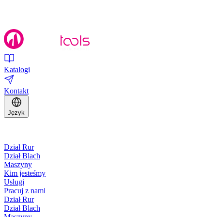
Katalogi
Kontakt
Język
Dział Rur
Dział Blach
Maszyny
Kim jesteśmy
Usługi
Pracuj z nami
Dział Rur
Dział Blach
Maszyny