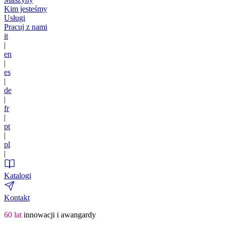
Kim jesteśmy
Usługi
Pracuj z nami
it
|
en
|
es
|
de
|
fr
|
pt
|
pl
|
Katalogi
Kontakt
60 lat
innowacji i awangardy