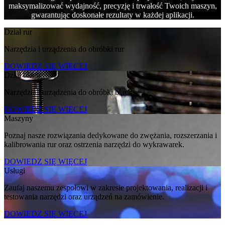
maksymalizować wydajność, precyzję i trwałość Twoich maszyn,
gwarantując doskonałe rezultaty w każdej aplikacji.
Dział rur
Narzędzia i urządzenia do obróbki rur
DOWIEDZ SIĘ WIĘCEJ
Dział blach
Narzędzia i urządzenia do obróbki blach
DOWIEDZ SIĘ WIĘCEJ
Maszyny
Poznaj nasze rozwiązania dedykowane do zwężania, rozszerzania i
kalibrowania rur oraz ostrzenia narzędzi do wykrawarek.
DOWIEDZ SIĘ WIĘCEJ
Usługi
Zaufaj naszemu zespołowi w zakresie projektowania, realizacji i
testowania narzędzi oraz urządzeń na zamówienie.
DOWIEDZ SIĘ WIĘCEJ