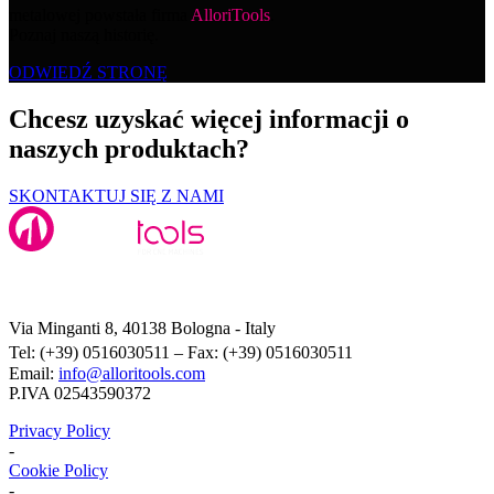
metalowej powstała firma
AlloriTools
.
Poznaj naszą historię.
ODWIEDŹ STRONĘ
Chcesz uzyskać więcej informacji o
naszych produktach?
SKONTAKTUJ SIĘ Z NAMI
Alloritools Srl
Via Minganti 8, 40138 Bologna - Italy
Tel: (+39) 0516030511 – Fax: (+39) 0516030511
Email:
info@alloritools.com
P.IVA 02543590372
Privacy Policy
-
Cookie Policy
-