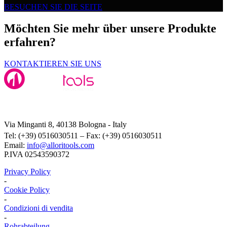
BESUCHEN SIE DIE SEITE
Möchten Sie mehr über unsere Produkte
erfahren?
KONTAKTIEREN SIE UNS
Alloritools Srl
Via Minganti 8, 40138 Bologna - Italy
Tel: (+39) 0516030511 – Fax: (+39) 0516030511
Email:
info@alloritools.com
P.IVA 02543590372
Privacy Policy
-
Cookie Policy
-
Condizioni di vendita
-
Rohrabteilung