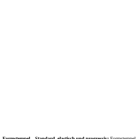
Formstempel – Standard, elastisch und progressiv;
Formstempel