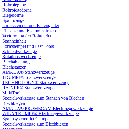
Rohrbiegung
Rohrbiegedorne
Biegeforme
Spannzangen
Druckstempel und Faltenglätter
Einsätze und Klemmmatrizen
Verformung der Rohrenden
Spanneinheit
Formstempel und Fast Tools
Schneidwerkzeuge
Rotations werkzeuge
Blechabteilung
Blechstanzen
AMADA® Stanzwerkzeuge
TRUMPF® Stanzwerkzeuge
TECHNOLOGY® Stanzwerkzeuge
RAINER® Stanzwerkzeuge
MultiTool
Spezialwerkzeuge zum Stanzen von Blechen
Blechbiegen
AMADA® PROMECAM Blechbiegewerkzeuge
WILA TRUMPF® Blechbiegewerkzeuge
Spannsysteme Jet Clamp
Spezialwerkzeuge zum Blechbiegen