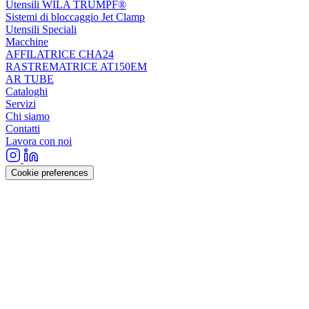
Utensili WILA TRUMPF®
Sistemi di bloccaggio Jet Clamp
Utensili Speciali
Macchine
AFFILATRICE CHA24
RASTREMATRICE AT150EM
AR TUBE
Cataloghi
Servizi
Chi siamo
Contatti
Lavora con noi
Cookie preferences