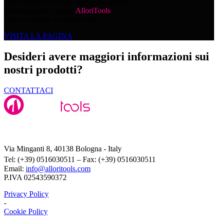
Dall’unione di due eccellenze nel settore
metalmeccanico, nasce
AlloriTools
.
Vieni a scoprire la nostra storia.
VISITA LA PAGINA
Desideri avere maggiori informazioni sui
nostri prodotti?
CONTATTACI
Alloritools Srl
Via Minganti 8, 40138 Bologna - Italy
Tel: (+39) 0516030511 – Fax: (+39) 0516030511
Email:
info@alloritools.com
P.IVA 02543590372
Privacy Policy
-
Cookie Policy