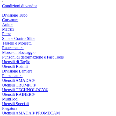
-
Condizioni di vendita
-
Divisione Tubo
Curvatura
Anime
Matrici
Pinze
Slitte e Contro-Slitte
Tasselli e Morsetti
Rastrematura
Morse di bloccaggio
Punzoni di deformazione e Fast Tools
Utensili di Taglio
Utensili Rotanti
Divisione Lamiera
Punzonatura
Utensili AMADA®
Utensili TRUMPF®
Utensili TECHNOLOGY®
Utensili RAINER®
MultiTool
Utensili Speciali
Piegatura
Utensili AMADA® PROMECAM