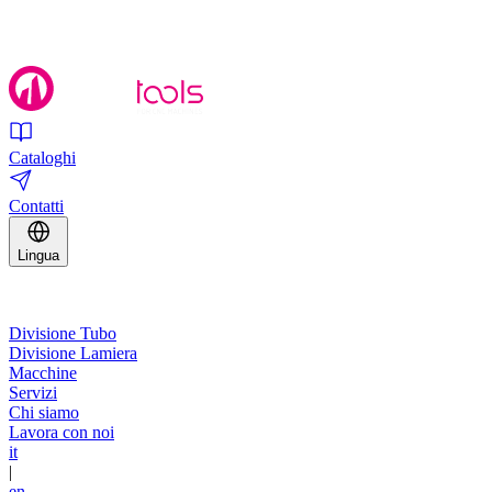
Cataloghi
Contatti
Lingua
Divisione Tubo
Divisione Lamiera
Macchine
Servizi
Chi siamo
Lavora con noi
it
|
en