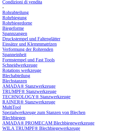
Condizioni di vendita
-
Rohrabteilung
Rohrbiegung
Rohrbiegedorne
Biegeforme
Spannzangen
Druckstempel und Faltenglätter
Einsätze und Klemmmatrizen
Verformung der Rohrenden
Spanneinheit
Formstempel und Fast Tools
Schneidwerkzeuge
Rotations werkzeuge
Blechabteilung
Blechstanzen
AMADA® Stanzwerkzeuge
TRUMPF® Stanzwerkzeuge
TECHNOLOGY® Stanzwerkzeuge
RAINER® Stanzwerkzeuge
MultiTool
Spezialwerkzeuge zum Stanzen von Blechen
Blechbiegen
AMADA® PROMECAM Blechbiegewerkzeuge
WILA TRUMPF® Blechbiegewerkzeuge