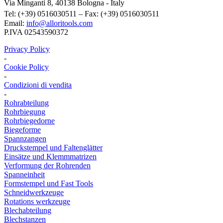
Via Minganti 8, 40138 Bologna - Italy
Tel: (+39) 0516030511 – Fax: (+39) 0516030511
Email:
info@alloritools.com
P.IVA 02543590372
Privacy Policy
-
Cookie Policy
-
Condizioni di vendita
-
Rohrabteilung
Rohrbiegung
Rohrbiegedorne
Biegeforme
Spannzangen
Druckstempel und Faltenglätter
Einsätze und Klemmmatrizen
Verformung der Rohrenden
Spanneinheit
Formstempel und Fast Tools
Schneidwerkzeuge
Rotations werkzeuge
Blechabteilung
Blechstanzen