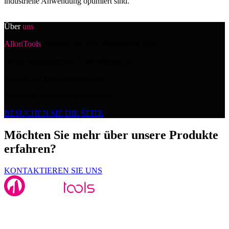
industrielle Anwendung optimiert sind.
Über
uns
AlloriTools
entstand aus dem Zusammenschluss
zweier herausragender Unternehmen im
Bereich der Metallverarbeitung.
Entdecken Sie unsere Geschichte.
BESUCHEN SIE DIE SEITE
Möchten Sie mehr über unsere Produkte
erfahren?
KONTAKTIEREN SIE UNS
Alloritools Srl