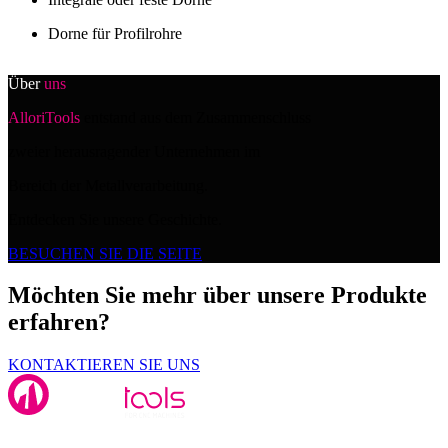
Dorne für Profilrohre
Über
uns
AlloriTools
entstand aus dem Zusammenschluss
zweier herausragender Unternehmen im
Bereich der Metallverarbeitung.
Entdecken Sie unsere Geschichte.
BESUCHEN SIE DIE SEITE
Möchten Sie mehr über unsere Produkte
erfahren?
KONTAKTIEREN SIE UNS
Alloritools Srl