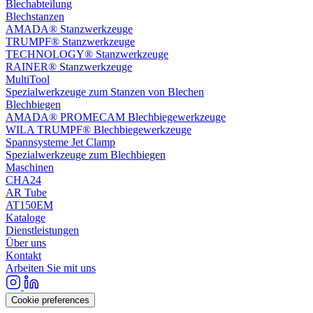
Blechabteilung
Blechstanzen
AMADA® Stanzwerkzeuge
TRUMPF® Stanzwerkzeuge
TECHNOLOGY® Stanzwerkzeuge
RAINER® Stanzwerkzeuge
MultiTool
Spezialwerkzeuge zum Stanzen von Blechen
Blechbiegen
AMADA® PROMECAM Blechbiegewerkzeuge
WILA TRUMPF® Blechbiegewerkzeuge
Spannsysteme Jet Clamp
Spezialwerkzeuge zum Blechbiegen
Maschinen
CHA24
AR Tube
AT150EM
Kataloge
Dienstleistungen
Über uns
Kontakt
Arbeiten Sie mit uns
Cookie preferences