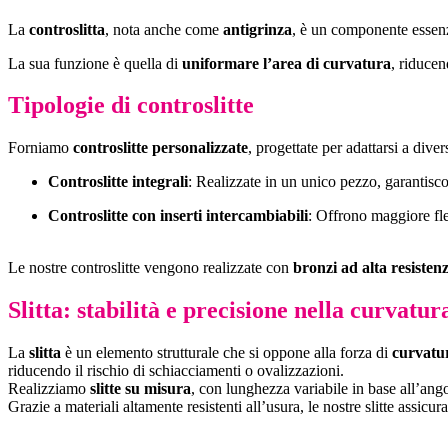
La
controslitta
, nota anche come
antigrinza
, è un componente essenz
La sua funzione è quella di
uniformare l’area di curvatura
, riduce
Tipologie di controslitte
Forniamo
controslitte personalizzate
, progettate per adattarsi a dive
Controslitte integrali
: Realizzate in un unico pezzo, garantiscon
Controslitte con inserti intercambiabili
: Offrono maggiore fle
Le nostre controslitte vengono realizzate con
bronzi ad alta resisten
Slitta: stabilità e precisione nella curvatur
La
slitta
è un elemento strutturale che si oppone alla forza di
curvatu
riducendo il rischio di schiacciamenti o ovalizzazioni.
Realizziamo
slitte su misura
, con lunghezza variabile in base all’ango
Grazie a materiali altamente resistenti all’usura, le nostre slitte assic