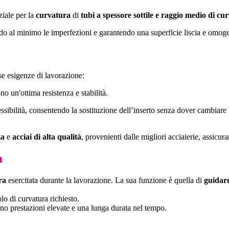
iale per la
curvatura
di
tubi a spessore sottile e raggio medio di cur
ndo al minimo le imperfezioni e garantendo una superficie liscia e omog
rse esigenze di lavorazione:
o un'ottima resistenza e stabilità.
ssibilità, consentendo la sostituzione dell’inserto senza dover cambiare
za
e
acciai di alta qualità
, provenienti dalle migliori acciaierie, assicura
a
ra
esercitata durante la lavorazione. La sua funzione è quella di
guidare
lo di curvatura richiesto.
urano prestazioni elevate e una lunga durata nel tempo.