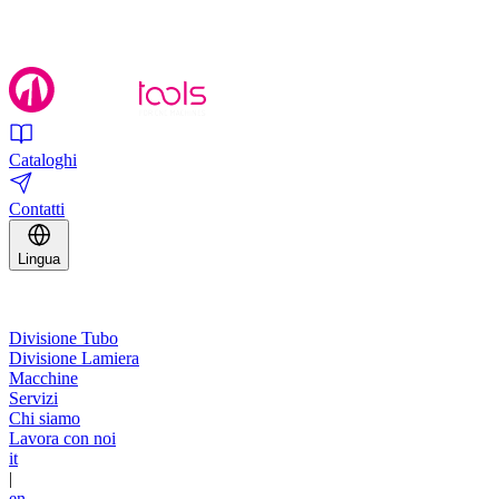
Cataloghi
Contatti
Lingua
Divisione Tubo
Divisione Lamiera
Macchine
Servizi
Chi siamo
Lavora con noi
it
|
en