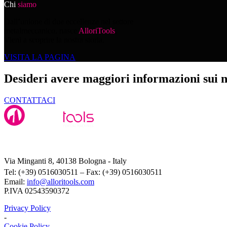
Chi
siamo
Dall’unione di due eccellenze nel settore
metalmeccanico, nasce
AlloriTools
.
Vieni a scoprire la nostra storia.
VISITA LA PAGINA
Desideri avere maggiori informazioni sui n
CONTATTACI
Alloritools Srl
Via Minganti 8, 40138 Bologna - Italy
Tel: (+39) 0516030511 – Fax: (+39) 0516030511
Email:
info@alloritools.com
P.IVA 02543590372
Privacy Policy
-
Cookie Policy