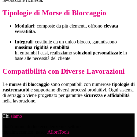
lavorazione richiesta.
Tipologie di Morse di Bloccaggio
Modulari
: composte da più elementi, offrono
elevata
versatilità
.
Integrali
: costituite da un unico blocco, garantiscono
massima rigidità e stabilità
.
In entrambi i casi, realizziamo
soluzioni personalizzate
in
base alle necessità del cliente.
Compatibilità con Diverse Lavorazioni
Le
morse di bloccaggio
sono compatibili con numerose
tipologie di
rastrematubi
e supportano diversi processi produttivi. Ogni sistema
di serraggio viene progettato per garantire
sicurezza e affidabilità
nella lavorazione.
Chi
siamo
Dall’unione di due eccellenze nel settore
metalmeccanico, nasce
AlloriTools
.