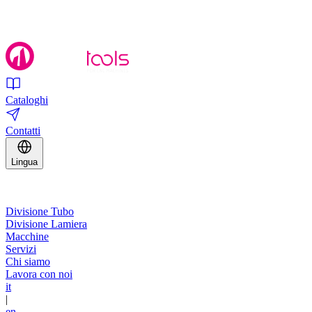
Cataloghi
Contatti
Lingua
Divisione Tubo
Divisione Lamiera
Macchine
Servizi
Chi siamo
Lavora con noi
it
|
en