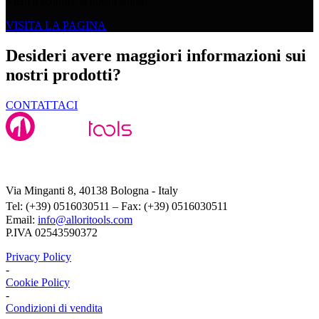
Vieni a scoprire la nostra storia.
VISITA LA PAGINA
Desideri avere maggiori informazioni sui
nostri prodotti?
CONTATTACI
Alloritools Srl
Via Minganti 8, 40138 Bologna - Italy
Tel: (+39) 0516030511 – Fax: (+39) 0516030511
Email:
info@alloritools.com
P.IVA 02543590372
Privacy Policy
-
Cookie Policy
-
Condizioni di vendita