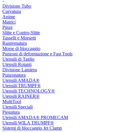
-
Divisione Tubo
Curvatura
Anime
Matrici
Pinze
Slitte e Contro-Slitte
Tasselli e Morsetti
Rastrematura
Morse di bloccaggio
Punzoni di deformazione e Fast Tools
Utensili di Taglio
Utensili Rotanti
Divisione Lamiera
Punzonatura
Utensili AMADA®
Utensili TRUMPF®
Utensili TECHNOLOGY®
Utensili RAINER®
MultiTool
Utensili Speciali
Piegatura
Utensili AMADA® PROMECAM
Utensili WILA TRUMPF®
Sistemi di bloccaggio Jet Clamp