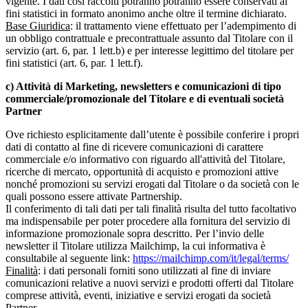
vigente. I dati così raccolti potranno potranno essere conservati ai
fini statistici in formato anonimo anche oltre il termine dichiarato.
Base Giuridica
: il trattamento viene effettuato per l’adempimento di
un obbligo contrattuale e precontrattuale assunto dal Titolare con il
servizio (art. 6, par. 1 lett.b) e per interesse legittimo del titolare per
fini statistici (art. 6, par. 1 lett.f).
c) Attività di Marketing, newsletters e comunicazioni di tipo
commerciale/promozionale del Titolare e di eventuali società
Partner
Ove richiesto esplicitamente dall’utente è possibile conferire i propri
dati di contatto al fine di ricevere comunicazioni di carattere
commerciale e/o informativo con riguardo all'attività del Titolare,
ricerche di mercato, opportunità di acquisto e promozioni attive
nonché promozioni su servizi erogati dal Titolare o da società con le
quali possono essere attivate Partnership.
Il conferimento di tali dati per tali finalità risulta del tutto facoltativo
ma indispensabile per poter procedere alla fornitura del servizio di
informazione promozionale sopra descritto. Per l’invio delle
newsletter il Titolare utilizza Mailchimp, la cui informativa è
consultabile al seguente link:
https://mailchimp.com/it/legal/terms/
Finalità
: i dati personali forniti sono utilizzati al fine di inviare
comunicazioni relative a nuovi servizi e prodotti offerti dal Titolare
comprese attività, eventi, iniziative e servizi erogati da società
Partner.