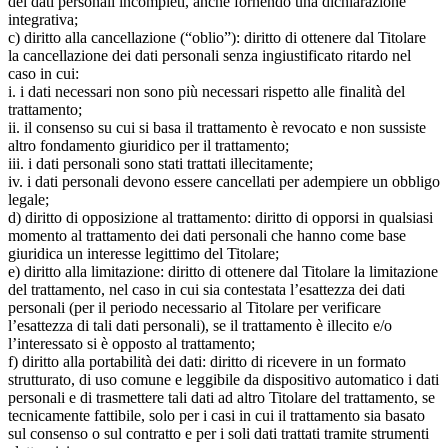
dei dati personali incompleti, anche fornendo una dichiarazione
integrativa;
c) diritto alla cancellazione (“oblio”): diritto di ottenere dal Titolare
la cancellazione dei dati personali senza ingiustificato ritardo nel
caso in cui:
i. i dati necessari non sono più necessari rispetto alle finalità del
trattamento;
ii. il consenso su cui si basa il trattamento è revocato e non sussiste
altro fondamento giuridico per il trattamento;
iii. i dati personali sono stati trattati illecitamente;
iv. i dati personali devono essere cancellati per adempiere un obbligo
legale;
d) diritto di opposizione al trattamento: diritto di opporsi in qualsiasi
momento al trattamento dei dati personali che hanno come base
giuridica un interesse legittimo del Titolare;
e) diritto alla limitazione: diritto di ottenere dal Titolare la limitazione
del trattamento, nel caso in cui sia contestata l’esattezza dei dati
personali (per il periodo necessario al Titolare per verificare
l’esattezza di tali dati personali), se il trattamento è illecito e/o
l’interessato si è opposto al trattamento;
f) diritto alla portabilità dei dati: diritto di ricevere in un formato
strutturato, di uso comune e leggibile da dispositivo automatico i dati
personali e di trasmettere tali dati ad altro Titolare del trattamento, se
tecnicamente fattibile, solo per i casi in cui il trattamento sia basato
sul consenso o sul contratto e per i soli dati trattati tramite strumenti