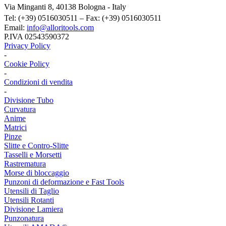
Via Minganti 8, 40138 Bologna - Italy
Tel: (+39) 0516030511 – Fax: (+39) 0516030511
Email:
info@alloritools.com
P.IVA 02543590372
Privacy Policy
-
Cookie Policy
-
Condizioni di vendita
-
Divisione Tubo
Curvatura
Anime
Matrici
Pinze
Slitte e Contro-Slitte
Tasselli e Morsetti
Rastrematura
Morse di bloccaggio
Punzoni di deformazione e Fast Tools
Utensili di Taglio
Utensili Rotanti
Divisione Lamiera
Punzonatura