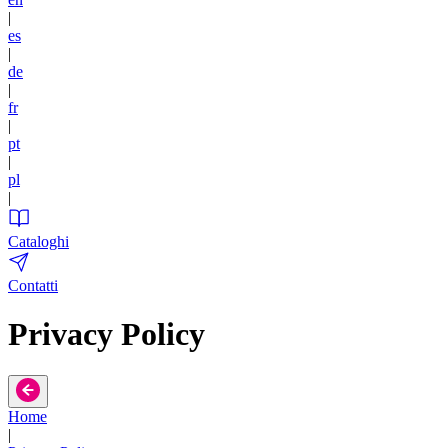
|
es
|
de
|
fr
|
pt
|
pl
|
Cataloghi
Contatti
Privacy Policy
Home
|