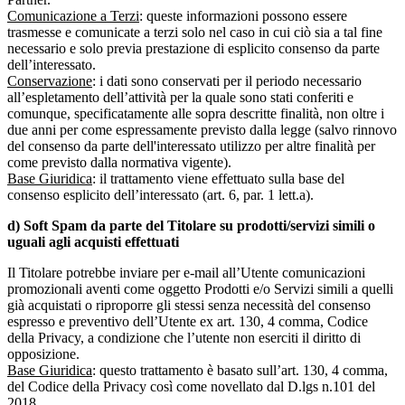
Comunicazione a Terzi
: queste informazioni possono essere
trasmesse e comunicate a terzi solo nel caso in cui ciò sia a tal fine
necessario e solo previa prestazione di esplicito consenso da parte
dell’interessato.
Conservazione
: i dati sono conservati per il periodo necessario
all’espletamento dell’attività per la quale sono stati conferiti e
comunque, specificatamente alle sopra descritte finalità, non oltre i
due anni per come espressamente previsto dalla legge (salvo rinnovo
del consenso da parte dell'interessato utilizzo per altre finalità per
come previsto dalla normativa vigente).
Base Giuridica
: il trattamento viene effettuato sulla base del
consenso esplicito dell’interessato (art. 6, par. 1 lett.a).
d) Soft Spam da parte del Titolare su prodotti/servizi simili o
uguali agli acquisti effettuati
Il Titolare potrebbe inviare per e-mail all’Utente comunicazioni
promozionali aventi come oggetto Prodotti e/o Servizi simili a quelli
già acquistati o riproporre gli stessi senza necessità del consenso
espresso e preventivo dell’Utente ex art. 130, 4 comma, Codice
della Privacy, a condizione che l’utente non eserciti il diritto di
opposizione.
Base Giuridica
: questo trattamento è basato sull’art. 130, 4 comma,
del Codice della Privacy così come novellato dal D.lgs n.101 del
2018.