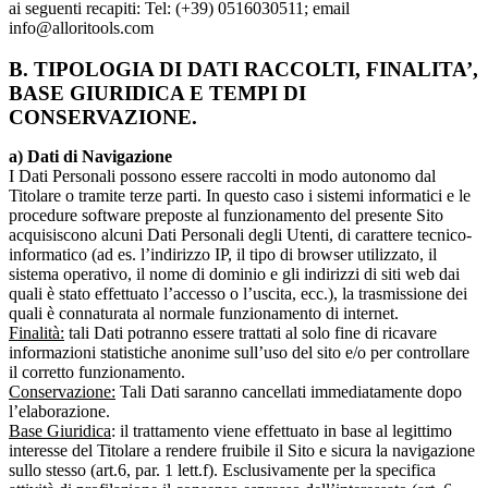
ai seguenti recapiti: Tel: (+39) 0516030511; email
info@alloritools.com
B. TIPOLOGIA DI DATI RACCOLTI, FINALITA’,
BASE GIURIDICA E TEMPI DI
CONSERVAZIONE.
a) Dati di Navigazione
I Dati Personali possono essere raccolti in modo autonomo dal
Titolare o tramite terze parti. In questo caso i sistemi informatici e le
procedure software preposte al funzionamento del presente Sito
acquisiscono alcuni Dati Personali degli Utenti, di carattere tecnico-
informatico (ad es. l’indirizzo IP, il tipo di browser utilizzato, il
sistema operativo, il nome di dominio e gli indirizzi di siti web dai
quali è stato effettuato l’accesso o l’uscita, ecc.), la trasmissione dei
quali è connaturata al normale funzionamento di internet.
Finalità:
tali Dati potranno essere trattati al solo fine di ricavare
informazioni statistiche anonime sull’uso del sito e/o per controllare
il corretto funzionamento.
Conservazione:
Tali Dati saranno cancellati immediatamente dopo
l’elaborazione.
Base Giuridica
: il trattamento viene effettuato in base al legittimo
interesse del Titolare a rendere fruibile il Sito e sicura la navigazione
sullo stesso (art.6, par. 1 lett.f). Esclusivamente per la specifica