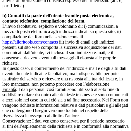
attività di profilazione il consenso espresso dell’interessato (art. 6,
par. 1 lett.a).
b) Contatti da parte dell'utente tramite posta elettronica,
contatto telefonico, compilazione del form.
L’invio facoltativo, esplicito e volontario di: i) comunicazioni a
mezzo di posta elettronica agli indirizzi indicati su questo sito; ii)
compilazione del form nella sezione contatti
https://alloritools.com/contacts
iii) invio di email agli indirizzi
presenti sul sito web comporta la successiva acquisizione dei dati
comunicati dall’utente, ivi incluso il suo indirizzo e-mail, e il
consenso a ricevere eventuali messaggi di risposta alle proprie
richieste.
In questo caso, il conferimento dell’indirizzo e-mail e degli altri dati
eventualmente indicati è facoltativo, ma indispensabile per poter
usufruire del servizio e ricevere una risposta alla tua richiesta e, in
loro mancanza, non potremo procedere con l’elaborazione.
Finalità
: I dati personali così forniti sono utilizzati al solo fine di
soddisfare o dare riscontro alle richieste trasmesse e sono comunicati
a terzi solo nel caso in cui ciò sia a tal fine necessario. Nel Form non
vengono richieste informazioni relative a dati particolari e gli allegati
che contengono Disegni verranno trattati nel rispetto della
riservatezza in ossequio al diritto d’autore.
Conservazione
: I dati vengono conservati per il periodo necessario
ai fini dell’espletamento della richiesta e in conformità alla normativa