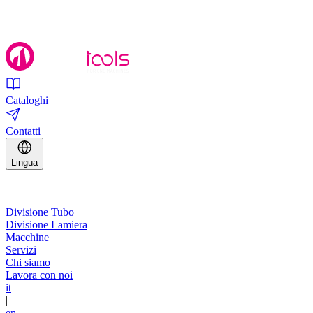
Cataloghi
Contatti
Lingua
Divisione Tubo
Divisione Lamiera
Macchine
Servizi
Chi siamo
Lavora con noi
it
|
en