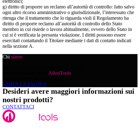
elettronici;
g) diritto di proporre un reclamo all’autorità di controllo: fatto salvo
ogni altro ricorso amministrativo o giurisdizionale, l’interessato che
ritenga che il trattamento che lo riguarda violi il Regolamento ha
diritto di proporre reclamo all’autorità di controllo dello Stato
membro in cui risiede o lavora abitualmente, ovvero dello Stato in
cui si è verificata la presunta violazione. I diritti possono essere
esercitati contattando il Titolare mediante i dati di contatto indicati
nella sezione A.
Chi
siamo
Dall’unione di due eccellenze nel settore
metalmeccanico, nasce
AlloriTools
.
Vieni a scoprire la nostra storia.
VISITA LA PAGINA
Desideri avere maggiori informazioni sui
nostri prodotti?
CONTATTACI
Alloritools Srl