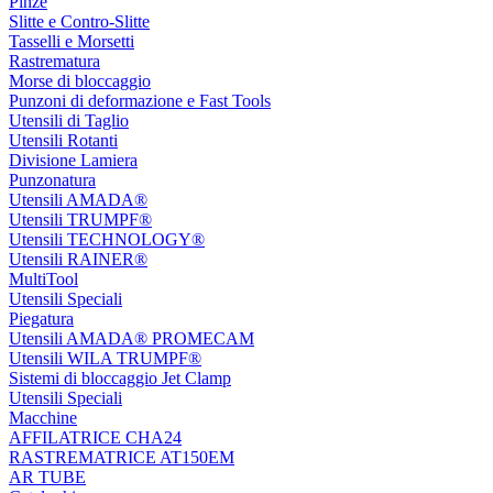
Pinze
Slitte e Contro-Slitte
Tasselli e Morsetti
Rastrematura
Morse di bloccaggio
Punzoni di deformazione e Fast Tools
Utensili di Taglio
Utensili Rotanti
Divisione Lamiera
Punzonatura
Utensili AMADA®
Utensili TRUMPF®
Utensili TECHNOLOGY®
Utensili RAINER®
MultiTool
Utensili Speciali
Piegatura
Utensili AMADA® PROMECAM
Utensili WILA TRUMPF®
Sistemi di bloccaggio Jet Clamp
Utensili Speciali
Macchine
AFFILATRICE CHA24
RASTREMATRICE AT150EM
AR TUBE