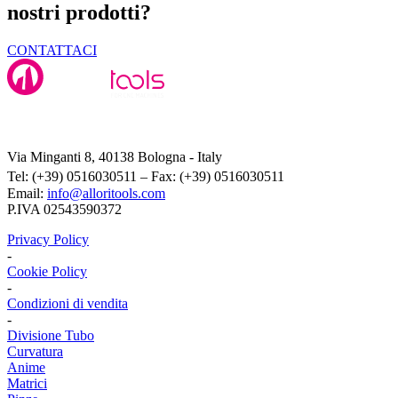
nostri prodotti?
CONTATTACI
Alloritools Srl
Via Minganti 8, 40138 Bologna - Italy
Tel: (+39) 0516030511 – Fax: (+39) 0516030511
Email:
info@alloritools.com
P.IVA 02543590372
Privacy Policy
-
Cookie Policy
-
Condizioni di vendita
-
Divisione Tubo
Curvatura
Anime
Matrici