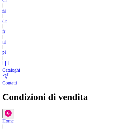
|
es
|
de
|
fr
|
pt
|
pl
|
Cataloghi
Contatti
Condizioni di vendita
Home
|