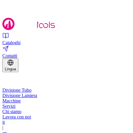
Cataloghi
Contatti
Lingua
Divisione Tubo
Divisione Lamiera
Macchine
Servizi
Chi siamo
Lavora con noi
it
|
en