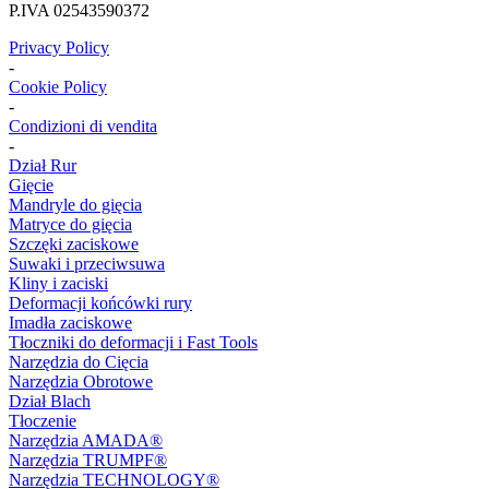
P.IVA 02543590372
Privacy Policy
-
Cookie Policy
-
Condizioni di vendita
-
Dział Rur
Gięcie
Mandryle do gięcia
Matryce do gięcia
Szczęki zaciskowe
Suwaki i przeciwsuwa
Kliny i zaciski
Deformacji końcówki rury
Imadła zaciskowe
Tłoczniki do deformacji i Fast Tools
Narzędzia do Cięcia
Narzędzia Obrotowe
Dział Blach
Tłoczenie
Narzędzia AMADA®
Narzędzia TRUMPF®
Narzędzia TECHNOLOGY®