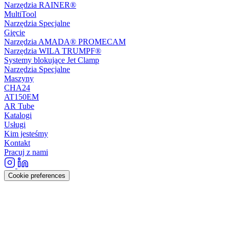
Narzędzia RAINER®
MultiTool
Narzędzia Specjalne
Gięcie
Narzędzia AMADA® PROMECAM
Narzędzia WILA TRUMPF®
Systemy blokujące Jet Clamp
Narzędzia Specjalne
Maszyny
CHA24
AT150EM
AR Tube
Katalogi
Usługi
Kim jesteśmy
Kontakt
Pracuj z nami
Cookie preferences