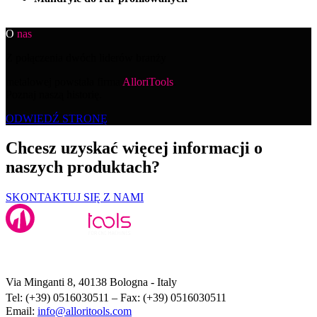
O
nas
Z połączenia dwóch liderów branży
metalowej powstała firma
AlloriTools
.
Poznaj naszą historię.
ODWIEDŹ STRONĘ
Chcesz uzyskać więcej informacji o
naszych produktach?
SKONTAKTUJ SIĘ Z NAMI
Alloritools Srl
Via Minganti 8, 40138 Bologna - Italy
Tel: (+39) 0516030511 – Fax: (+39) 0516030511
Email:
info@alloritools.com