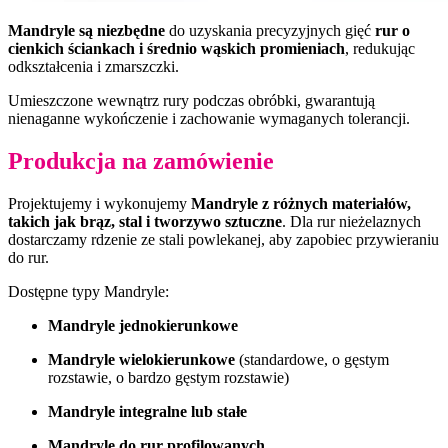
Mandryle są niezbędne
do uzyskania precyzyjnych gięć
rur o
cienkich ściankach i średnio wąskich promieniach
, redukując
odkształcenia i zmarszczki.
Umieszczone wewnątrz rury podczas obróbki, gwarantują
nienaganne wykończenie i zachowanie wymaganych tolerancji.
Produkcja na zamówienie
Projektujemy i wykonujemy
Mandryle z różnych materiałów,
takich jak brąz, stal i tworzywo sztuczne
. Dla rur nieżelaznych
dostarczamy rdzenie ze stali powlekanej, aby zapobiec przywieraniu
do rur.
Dostępne typy Mandryle:
Mandryle jednokierunkowe
Mandryle wielokierunkowe
(standardowe, o gęstym
rozstawie, o bardzo gęstym rozstawie)
Mandryle integralne lub stałe
Mandryle do rur profilowanych