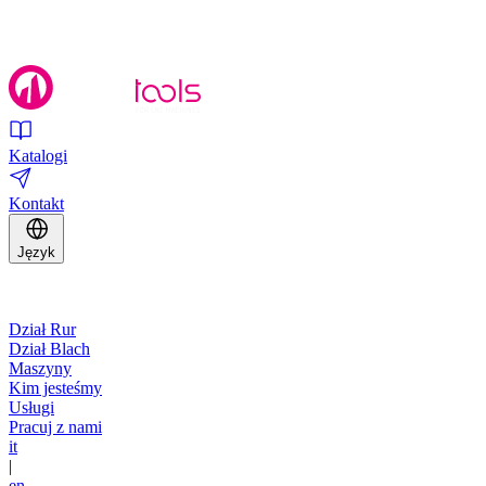
Katalogi
Kontakt
Język
Dział Rur
Dział Blach
Maszyny
Kim jesteśmy
Usługi
Pracuj z nami
it
|
en