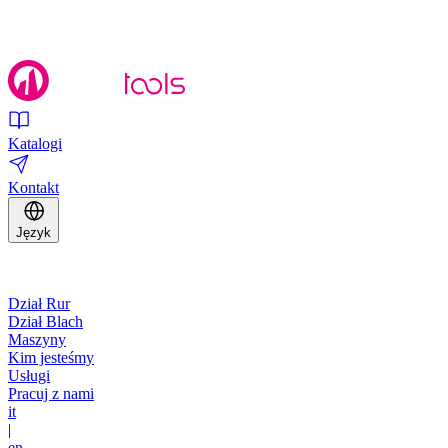
Katalogi
Kontakt
Język
Dział Rur
Dział Blach
Maszyny
Kim jesteśmy
Usługi
Pracuj z nami
it
|
en