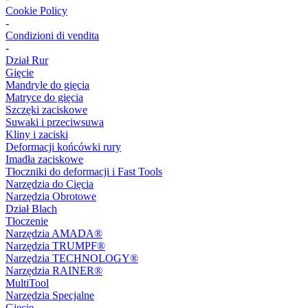
Cookie Policy
-
Condizioni di vendita
-
Dział Rur
Gięcie
Mandryle do gięcia
Matryce do gięcia
Szczęki zaciskowe
Suwaki i przeciwsuwa
Kliny i zaciski
Deformacji końcówki rury
Imadła zaciskowe
Tłoczniki do deformacji i Fast Tools
Narzędzia do Cięcia
Narzędzia Obrotowe
Dział Blach
Tłoczenie
Narzędzia AMADA®
Narzędzia TRUMPF®
Narzędzia TECHNOLOGY®
Narzędzia RAINER®
MultiTool
Narzędzia Specjalne
Gięcie