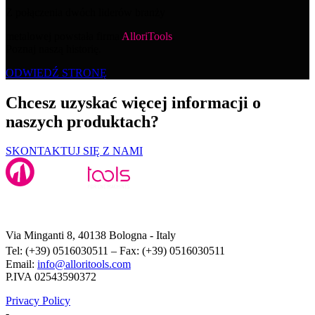
Z połączenia dwóch liderów branży
metalowej powstała firma
AlloriTools
.
Poznaj naszą historię.
ODWIEDŹ STRONĘ
Chcesz uzyskać więcej informacji o
naszych produktach?
SKONTAKTUJ SIĘ Z NAMI
Alloritools Srl
Via Minganti 8, 40138 Bologna - Italy
Tel: (+39) 0516030511 – Fax: (+39) 0516030511
Email:
info@alloritools.com
P.IVA 02543590372
Privacy Policy
-