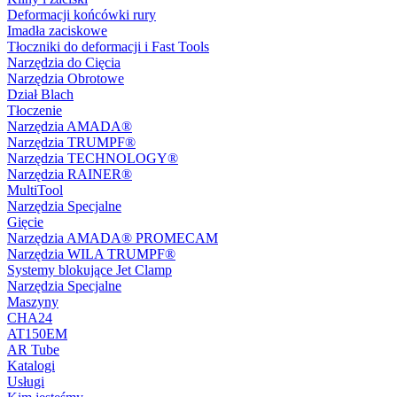
Deformacji końcówki rury
Imadła zaciskowe
Tłoczniki do deformacji i Fast Tools
Narzędzia do Cięcia
Narzędzia Obrotowe
Dział Blach
Tłoczenie
Narzędzia AMADA®
Narzędzia TRUMPF®
Narzędzia TECHNOLOGY®
Narzędzia RAINER®
MultiTool
Narzędzia Specjalne
Gięcie
Narzędzia AMADA® PROMECAM
Narzędzia WILA TRUMPF®
Systemy blokujące Jet Clamp
Narzędzia Specjalne
Maszyny
CHA24
AT150EM
AR Tube
Katalogi
Usługi