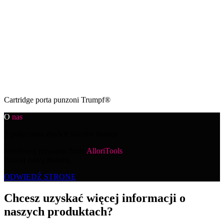
Cartridge porta punzoni Trumpf®
O
nas
Z połączenia dwóch liderów branży
metalowej powstała firma
AlloriTools
.
Poznaj naszą historię.
ODWIEDŹ STRONĘ
Chcesz uzyskać więcej informacji o
naszych produktach?