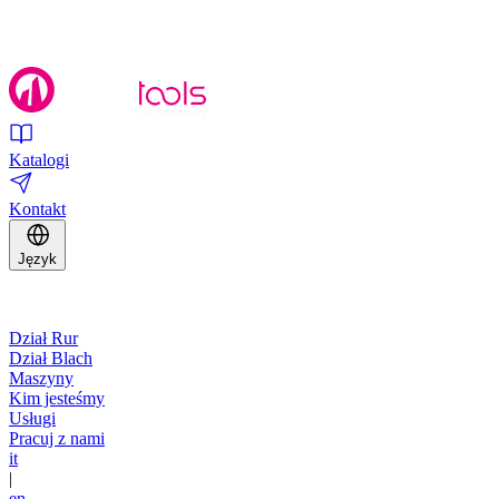
Katalogi
Kontakt
Język
Dział Rur
Dział Blach
Maszyny
Kim jesteśmy
Usługi
Pracuj z nami
it
|
en