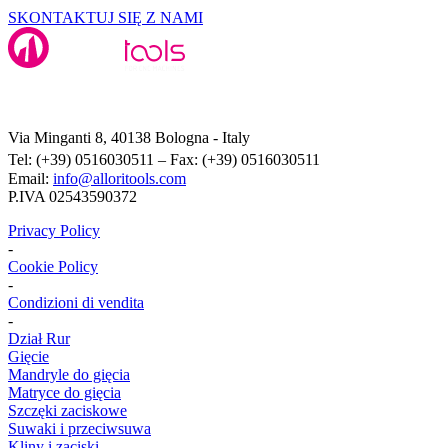
SKONTAKTUJ SIĘ Z NAMI
Alloritools Srl
Via Minganti 8, 40138 Bologna - Italy
Tel: (+39) 0516030511 – Fax: (+39) 0516030511
Email:
info@alloritools.com
P.IVA 02543590372
Privacy Policy
-
Cookie Policy
-
Condizioni di vendita
-
Dział Rur
Gięcie
Mandryle do gięcia
Matryce do gięcia
Szczęki zaciskowe
Suwaki i przeciwsuwa
Kliny i zaciski