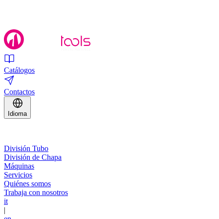
Catálogos
Contactos
Idioma
División Tubo
División de Chapa
Máquinas
Servicios
Quiénes somos
Trabaja con nosotros
it
|
en