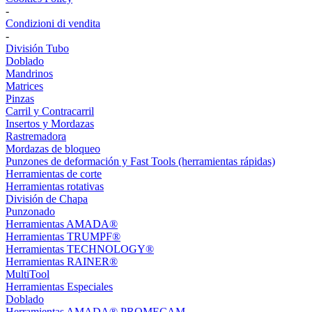
-
Condizioni di vendita
-
División Tubo
Doblado
Mandrinos
Matrices
Pinzas
Carril y Contracarril
Insertos y Mordazas
Rastremadora
Mordazas de bloqueo
Punzones de deformación y Fast Tools (herramientas rápidas)
Herramientas de corte
Herramientas rotativas
División de Chapa
Punzonado
Herramientas AMADA®
Herramientas TRUMPF®
Herramientas TECHNOLOGY®
Herramientas RAINER®
MultiTool
Herramientas Especiales
Doblado
Herramientas AMADA® PROMECAM