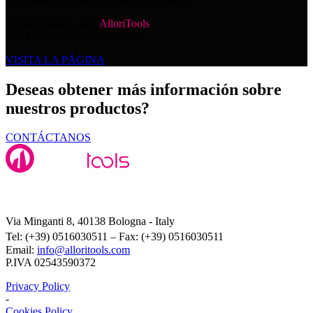
metalmecánico, nace
AlloriTools
.
Ven a descubrir nuestra historia.
VISITA LA PÁGINA
Deseas obtener más información sobre
nuestros productos?
CONTÁCTANOS
Alloritools Srl
Via Minganti 8, 40138 Bologna - Italy
Tel: (+39) 0516030511 – Fax: (+39) 0516030511
Email:
info@alloritools.com
P.IVA 02543590372
Privacy Policy
-
Cookies Policy