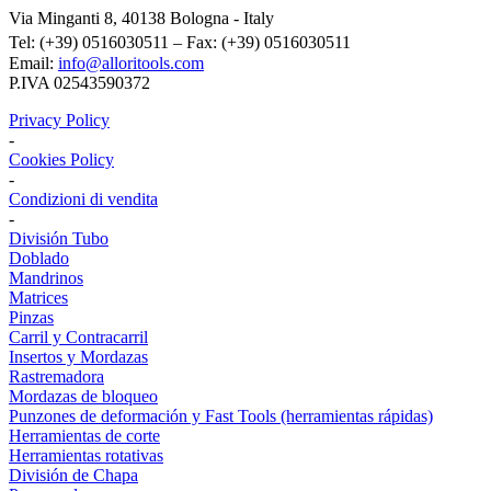
Via Minganti 8, 40138 Bologna - Italy
Tel: (+39) 0516030511 – Fax: (+39) 0516030511
Email:
info@alloritools.com
P.IVA 02543590372
Privacy Policy
-
Cookies Policy
-
Condizioni di vendita
-
División Tubo
Doblado
Mandrinos
Matrices
Pinzas
Carril y Contracarril
Insertos y Mordazas
Rastremadora
Mordazas de bloqueo
Punzones de deformación y Fast Tools (herramientas rápidas)
Herramientas de corte
Herramientas rotativas
División de Chapa