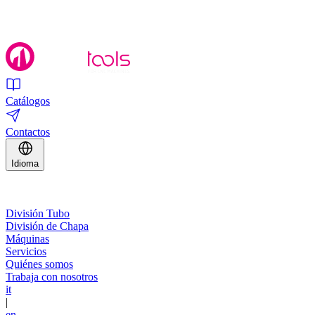
Catálogos
Contactos
Idioma
División Tubo
División de Chapa
Máquinas
Servicios
Quiénes somos
Trabaja con nosotros
it
|
en