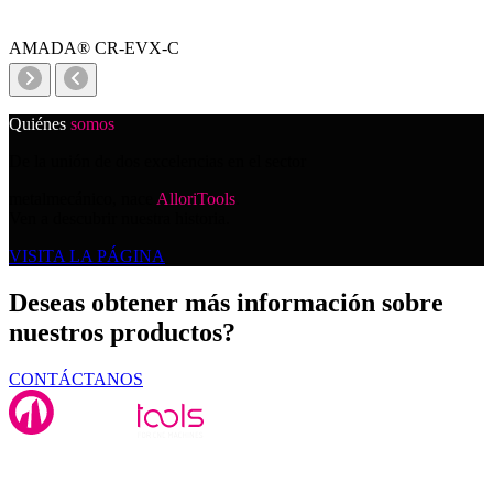
AMADA® CR-EVX-C
Quiénes
somos
De la unión de dos excelencias en el sector
metalmecánico, nace
AlloriTools
.
Ven a descubrir nuestra historia.
VISITA LA PÁGINA
Deseas obtener más información sobre
nuestros productos?
CONTÁCTANOS
Alloritools Srl