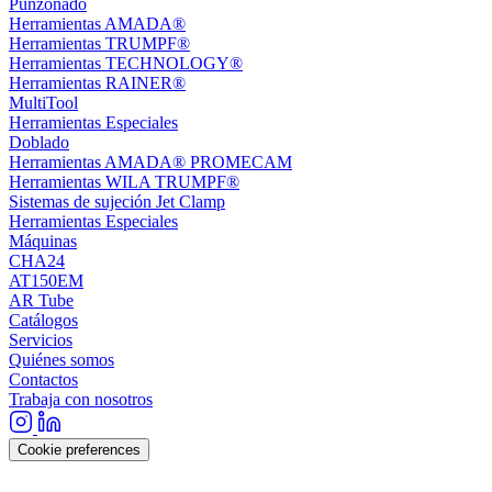
Punzonado
Herramientas AMADA®
Herramientas TRUMPF®
Herramientas TECHNOLOGY®
Herramientas RAINER®
MultiTool
Herramientas Especiales
Doblado
Herramientas AMADA® PROMECAM
Herramientas WILA TRUMPF®
Sistemas de sujeción Jet Clamp
Herramientas Especiales
Máquinas
CHA24
AT150EM
AR Tube
Catálogos
Servicios
Quiénes somos
Contactos
Trabaja con nosotros
Cookie preferences